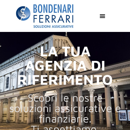
LA TUA
AGENZIA DI
RIFERIMENTO
Scopri le nostre
soluzioni assicurative e
finanziarie.
Ti aspettiamo.