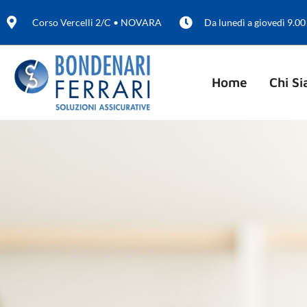
Corso Vercelli 2/C • NOVARA
Da lunedì a giovedì 9.00
Home
Chi S