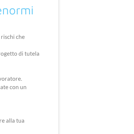
 enormi
 rischi che
rogetto di tutela
avoratore.
rate con un
re alla tua