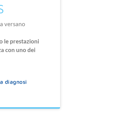
S
ra versano
 le prestazioni
za con uno dei
ua diagnosi